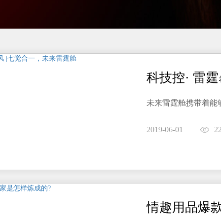
科技控· 雷
未来雷霆舱携带着能
2019-06-01
2
情趣用品爆款