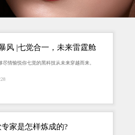
霆暴风 |七觉合一，未来雷霆舱
够尽情愉悦你七觉的黑科技从未来穿越而来。
228
专家是怎样炼成的?